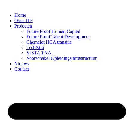
Ga
naar
Home
de
Over JTF
inhoud
Projecten
Future Proof Human Capital
Future Proof Talent Development
Chemelot HCA transitie
TechXtra
VISTA TNA
Voorschakel Opleidingsinfrastructuur
Nieuws
Contact