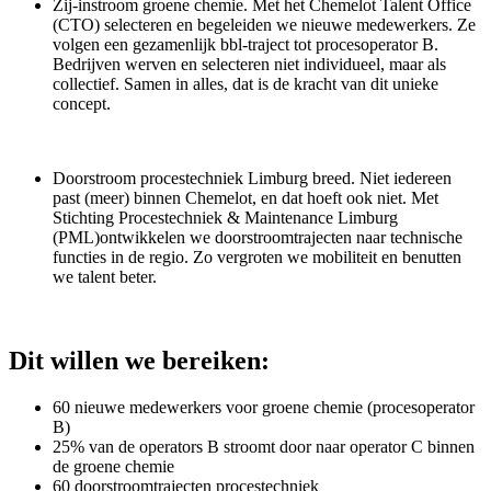
Zij-instroom
groene chemie
.
Met het
Chemelot
Talent Office
(CTO) selecteren en begeleiden we nieuwe medewerkers. Ze
volgen een gezamenlijk
bbl
-traject tot procesoperator B.
Bedrijven
werven en
selecteren niet individueel, maar als
collectief.
Samen in alles, dat is de kracht van dit unieke
concept.
Doorstroom procestechniek Limburg breed
.
Niet iedereen
past (meer) binnen
Chemelot
, en dat hoeft ook niet. Met
Stichting Procestechniek & Maintenance Limburg
(
PML
)
ontwikkelen we
doorstroom
trajecten naar technische
functies in de regio. Zo vergroten we mobiliteit en benutten
we talent beter.
Dit willen we bereiken:
6
0 nieuwe medewerkers voor groene chemie
(procesoperator
B)
25% van de operators B stroomt door naar operator C binnen
de
groene chemie
60 doorstroomtrajecten procestechniek